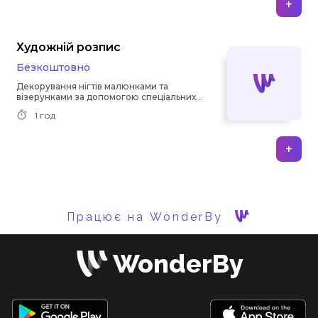
+
Художній розпис
Безкоштовно
Декорування нігтів малюнками та
візерунками за допомогою спеціальних
лаків та інструментів.
1 год
+
Працює на WonderBy
WonderBy