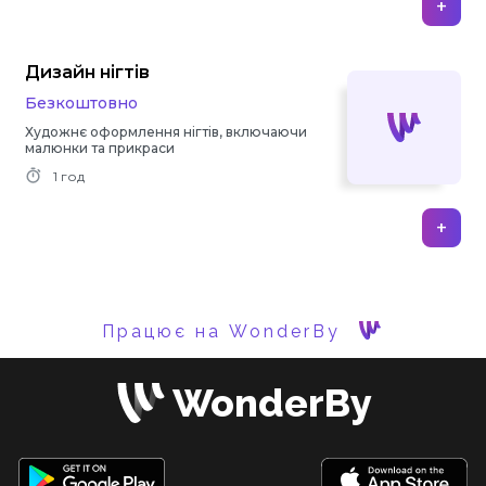
+
Дизайн нігтів
Безкоштовно
Художнє оформлення нігтів, включаючи
малюнки та прикраси
1 год
+
Працює на WonderBy
WonderBy