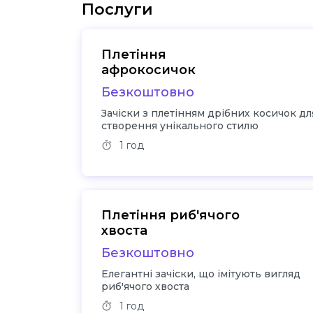
Послуги
Плетіння
афрокосичок
Безкоштовно
Зачіски з плетінням дрібних косичок дл
створення унікального стилю
1 год
Плетіння риб'ячого
хвоста
Безкоштовно
Елегантні зачіски, що імітують вигляд
риб'ячого хвоста
1 год