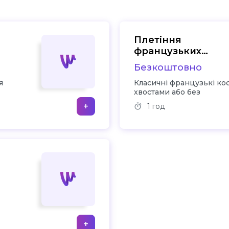
Плетіння
французьких
косичок
Безкоштовно
я
Класичні французькі кос
хвостами або без
+
1 год
+