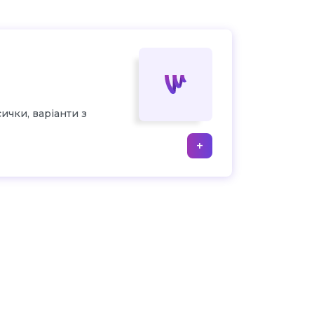
ички, варіанти з
+