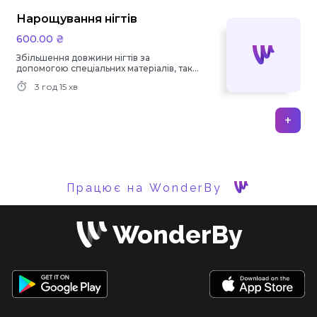
Нарощування нігтів
600.00 ₴
Збільшення довжини нігтів за
допомогою спеціальних матеріалів, таких
як гель або акрил.
3 год
15 хв
+
Працює на WonderBy
WonderBy