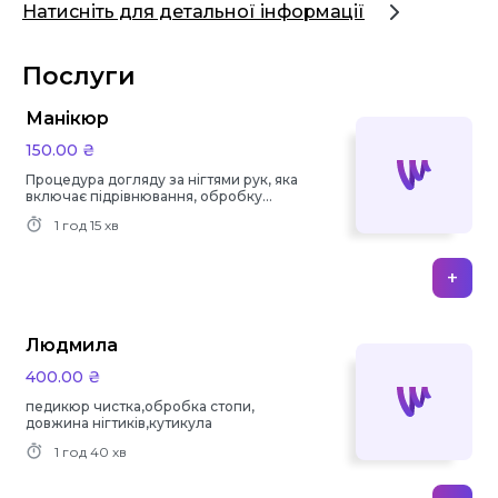
Натисніть для детальної інформації
Послуги
Манікюр
150.00 ₴
Процедура догляду за нігтями рук, яка
включає підрівнювання, обробку
кутикули та фарбування.
1 год
15 хв
+
Людмила
400.00 ₴
педикюр чистка,обробка стопи,
довжина нігтиків,кутикула
1 год
40 хв