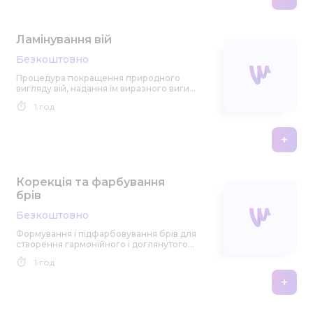
Ламінування вій
Безкоштовно
Процедура покращення природного
вигляду вій, надання їм виразного вигину
і насиченого кольору.
1 год
+
Корекція та фарбування
брів
Безкоштовно
Формування і підфарбовування брів для
створення гармонійного і доглянутого
вигляду обличчя.
1 год
+