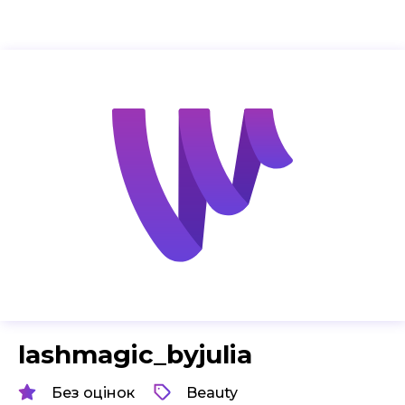
lashmagic_byjulia
Без оцінок
Beauty