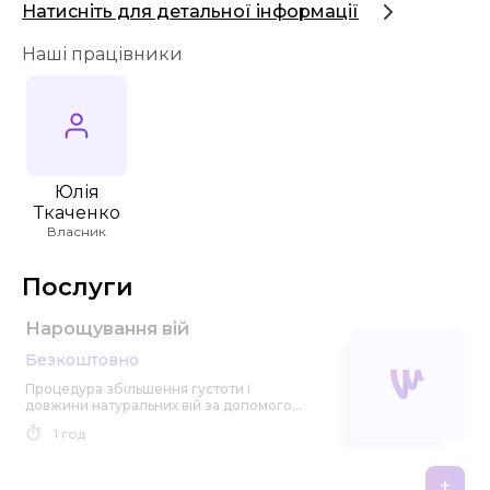
Натисніть для детальної інформації
Наші працівники
Юлія
Ткаченко
Власник
Послуги
Нарощування вій
Безкоштовно
Процедура збільшення густоти і
довжини натуральних вій за допомогою
приклеювання штучних вій.
1 год
+