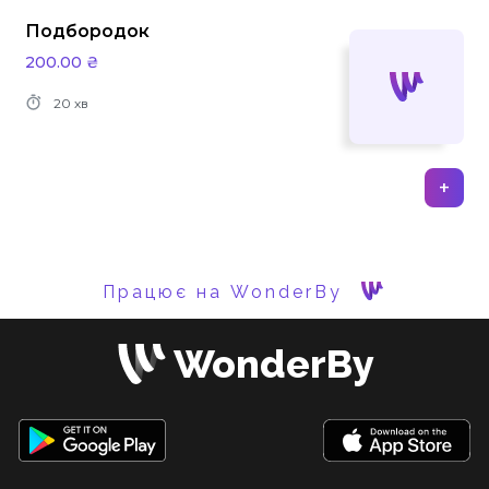
Подбородок
200.00 ₴
20 хв
+
Працює на WonderBy
WonderBy