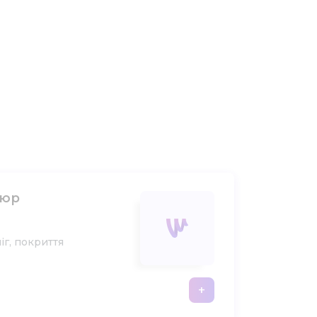
кюр
ніг, покриття
+