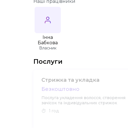
Наші працівники
Інна
Бабкова
Власник
Послуги
Стрижка та укладка
Безкоштовно
Послуга укладення волосся, створення
зачісок та індивідуальних стрижок
1 год