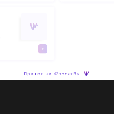
а
+
Працює на WonderBy