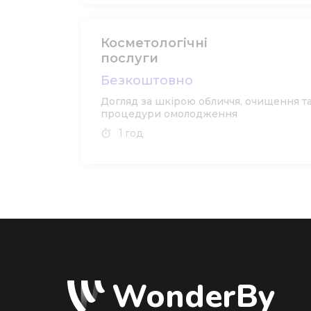
Косметологічні
послуги
Безкоштовно
Догляд за шкірою обличчя, очищення т
процедури омолодження
1 год
WonderBy