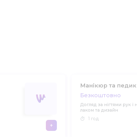
Манікюр та педи
Безкоштовно
Догляд за нігтями рук і 
лаком та дизайн
1 год
+