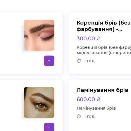
Корекція брів (без
фарбування) -
моделювання
300.00 ₴
(створення форми)
Корекція брів (без фарб
прорядження
моделювання (створенн
прорядження
+
1 год
Ламінування брів
600.00 ₴
Ламінування брів
1 год
+