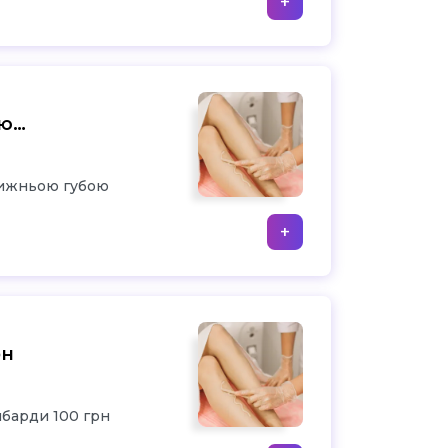
+
я
ою
нижньою губою
+
я
рн
нбарди 100 грн