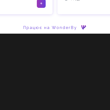
+
Працює на WonderBy