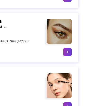
в
м +
кція пінцетом +
+