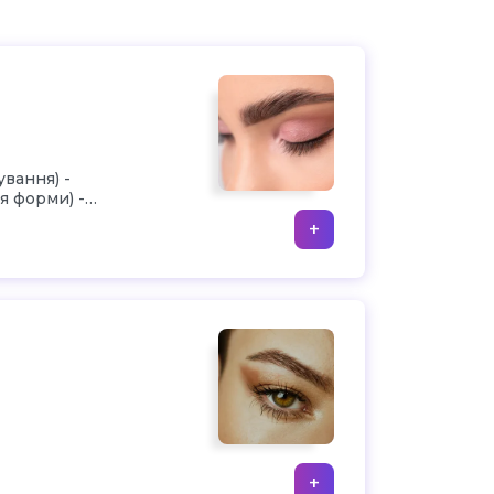
 -
ування) -
я форми) -
+
+