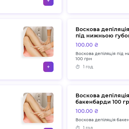
+
Воскова депіляці
під нижньою губ
100 грн
100.00 ₴
Воскова депіляція під 
100 грн
+
1 год
Воскова депіляці
бакенбарди 100 г
100.00 ₴
Воскова депіляція баке
1 год