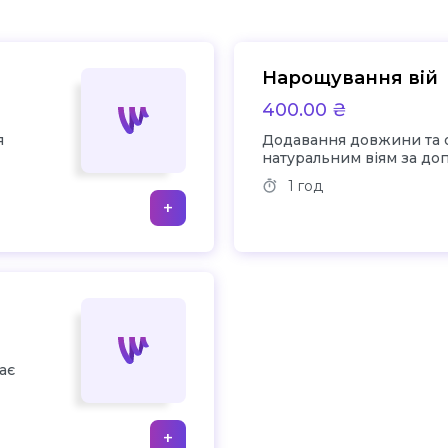
Нарощування вій
400.00 ₴
я
Додавання довжини та 
натуральним віям за д
вій
1 год
+
ає
+