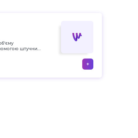
об'єму
опомогою штучних
+