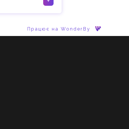
+
Працює на WonderBy