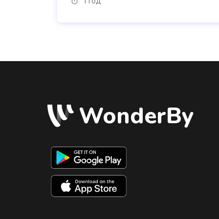
1 год
WonderBy