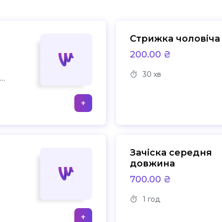
Стрижка чоловіча
200.00 ₴
30 хв
+
Зачіска середня
довжина
700.00 ₴
1 год
+