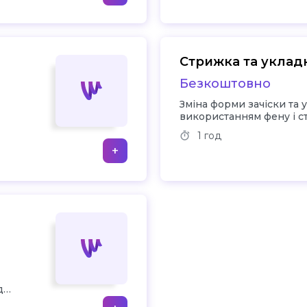
Стрижка та уклад
Безкоштовно
Зміна форми зачіски та 
використанням фену і с
1 год
+
д