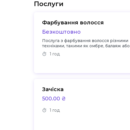
Послуги
Фарбування волосся
Безкоштовно
Послуга з фарбування волосся різними
техніками, такими як омбре, балаяж або
однотонне фарбування
1 год
Зачіска
500.00 ₴
1 год