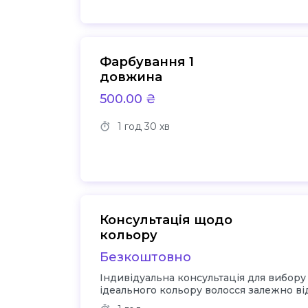
Фарбування 1
довжина
500.00 ₴
1 год
30 хв
Консультація щодо
кольору
Безкоштовно
Індивідуальна консультація для вибору
ідеального кольору волосся залежно ві
кольору шкіри і вподобань клієнта