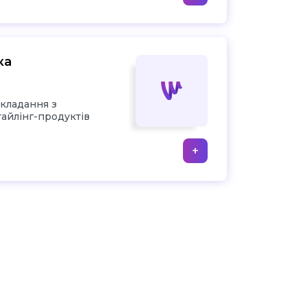
ка
укладання з
тайлінг-продуктів
+